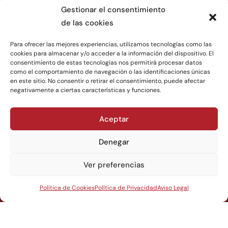
Gestionar el consentimiento
Polígono Lalín 2000, Ciudad del Transporte A 6-8,
de las cookies
36512 Lalín (Pontevedra)
Para ofrecer las mejores experiencias, utilizamos tecnologías como las
cookies para almacenar y/o acceder a la información del dispositivo. El
consentimiento de estas tecnologías nos permitirá procesar datos
como el comportamiento de navegación o las identificaciones únicas
en este sitio. No consentir o retirar el consentimiento, puede afectar
negativamente a ciertas características y funciones.
Aceptar
«Financiado por la Unión Europea – NextGenerationEU. Sin embargo, los
Denegar
puntos de vista y las opiniones expresadas son únicamente los del autor
o autores y no reflejan necesariamente los de la Unión Europea o la
Ver preferencias
Comisión Europea. Ni la Unión Europea ni la Comisión Europea pueden
ser consideradas responsables de las mismas»
Política de Cookies
Política de Privacidad
Aviso Legal